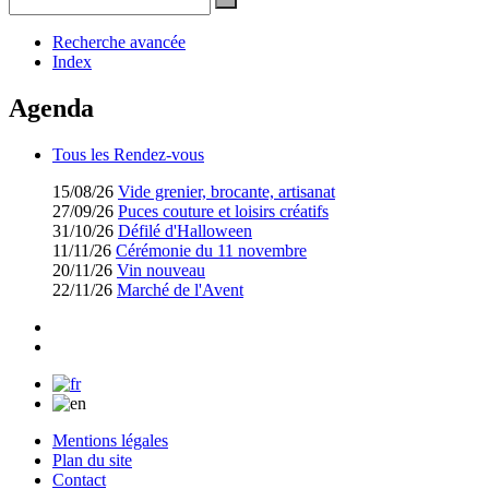
Recherche avancée
Index
Agenda
Tous les Rendez-vous
15/08/26
Vide grenier, brocante, artisanat
27/09/26
Puces couture et loisirs créatifs
31/10/26
Défilé d'Halloween
11/11/26
Cérémonie du 11 novembre
20/11/26
Vin nouveau
22/11/26
Marché de l'Avent
Mentions légales
Plan du site
Contact