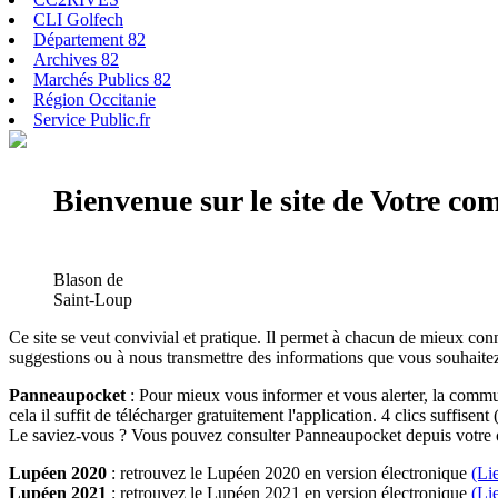
CLI Golfech
Département 82
Archives 82
Marchés Publics 82
Région Occitanie
Service Public.fr
Bienvenue sur le site de Votre c
Blason de
Saint-Loup
Ce site se veut convivial et pratique. Il permet à chacun de mieux conn
suggestions ou à nous transmettre des informations que vous souhaitez
Panneaupocket
: Pour mieux vous informer et vous alerter, la commun
cela il suffit de télécharger gratuitement l'application. 4 clics suffisent 
Le saviez-vous ? Vous pouvez consulter Panneaupocket depuis votre o
Lupéen 2020
: retrouvez le Lupéen 2020 en version électronique
(Li
Lupéen 2021
: retrouvez le Lupéen 2021 en version électronique
(Li