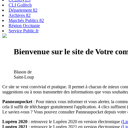
CLI Golfech
Département 82
Archives 82
Marchés Publics 82
Région Occitanie
Service Public.fr
Bienvenue sur le site de Votre c
Blason de
Saint-Loup
Ce site se veut convivial et pratique. Il permet à chacun de mieux conn
suggestions ou à nous transmettre des informations que vous souhaitez
Panneaupocket
: Pour mieux vous informer et vous alerter, la commun
cela il suffit de télécharger gratuitement l'application. 4 clics suffisent 
Le saviez-vous ? Vous pouvez consulter Panneaupocket depuis votre o
Lupéen 2020
: retrouvez le Lupéen 2020 en version électronique
(Li
Lupéen 2021
: retrouvez le Lupéen 2021 en version électronique
(Li