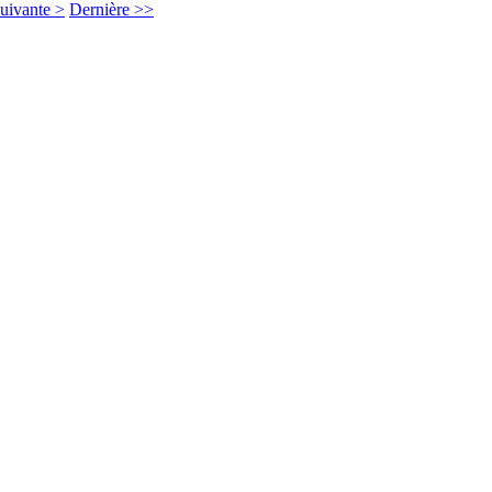
uivante >
Dernière >>