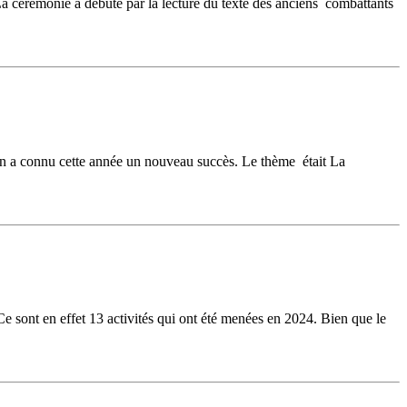
a cérémonie a débuté par la lecture du texte des anciens combattants
en a connu cette année un nouveau succès. Le thème était La
e sont en effet 13 activités qui ont été menées en 2024. Bien que le