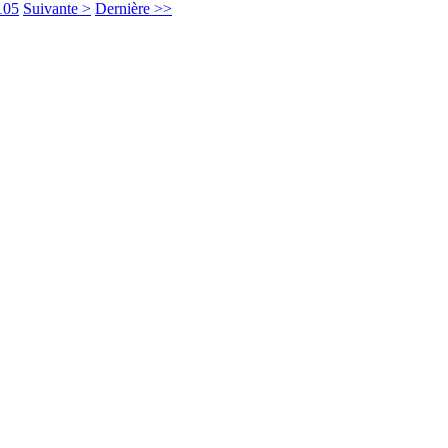
105
Suivante >
Dernière >>