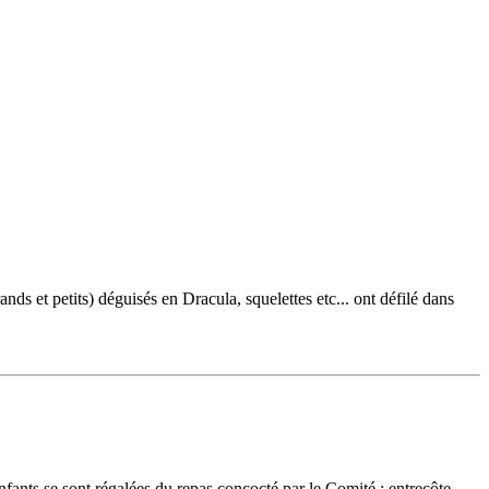
ds et petits) déguisés en Dracula, squelettes etc... ont défilé dans
fants se sont régalées du repas concocté par le Comité : entrecôte