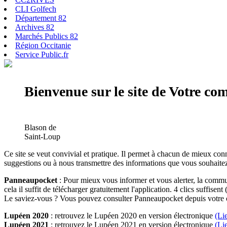
CLI Golfech
Département 82
Archives 82
Marchés Publics 82
Région Occitanie
Service Public.fr
Bienvenue sur le site de Votre c
Blason de
Saint-Loup
Ce site se veut convivial et pratique. Il permet à chacun de mieux conn
suggestions ou à nous transmettre des informations que vous souhaitez
Panneaupocket
: Pour mieux vous informer et vous alerter, la commun
cela il suffit de télécharger gratuitement l'application. 4 clics suffisent 
Le saviez-vous ? Vous pouvez consulter Panneaupocket depuis votre o
Lupéen 2020
: retrouvez le Lupéen 2020 en version électronique
(Li
Lupéen 2021
: retrouvez le Lupéen 2021 en version électronique
(Li