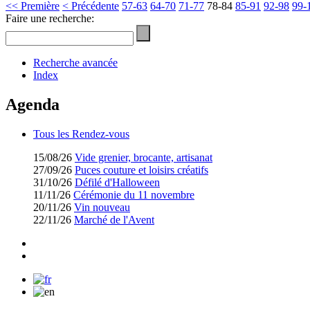
<< Première
< Précédente
57-63
64-70
71-77
78-84
85-91
92-98
99-
Faire une recherche:
Recherche avancée
Index
Agenda
Tous les Rendez-vous
15/08/26
Vide grenier, brocante, artisanat
27/09/26
Puces couture et loisirs créatifs
31/10/26
Défilé d'Halloween
11/11/26
Cérémonie du 11 novembre
20/11/26
Vin nouveau
22/11/26
Marché de l'Avent