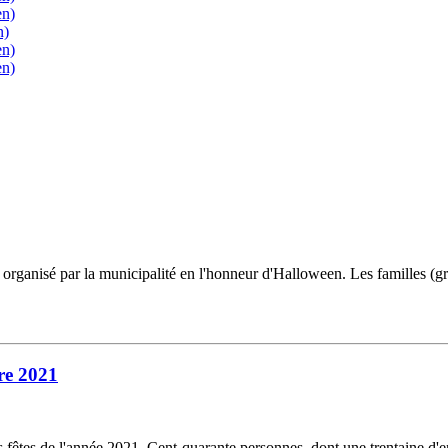
en)
n)
en)
en)
organisé par la municipalité en l'honneur d'Halloween. Les familles (gran
bre 2021
fêtes de l'année 2021. Cent-quarante personnes, dont une trentaine d'en