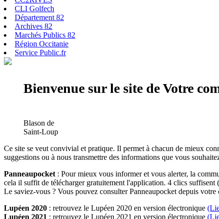
CLI Golfech
Département 82
Archives 82
Marchés Publics 82
Région Occitanie
Service Public.fr
Bienvenue sur le site de Votre c
Blason de
Saint-Loup
Ce site se veut convivial et pratique. Il permet à chacun de mieux conn
suggestions ou à nous transmettre des informations que vous souhaitez
Panneaupocket
: Pour mieux vous informer et vous alerter, la commun
cela il suffit de télécharger gratuitement l'application. 4 clics suffisent 
Le saviez-vous ? Vous pouvez consulter Panneaupocket depuis votre o
Lupéen 2020
: retrouvez le Lupéen 2020 en version électronique
(Li
Lupéen 2021
: retrouvez le Lupéen 2021 en version électronique
(Li