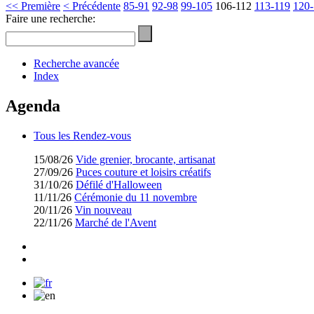
<< Première
< Précédente
85-91
92-98
99-105
106-112
113-119
120
Faire une recherche:
Recherche avancée
Index
Agenda
Tous les Rendez-vous
15/08/26
Vide grenier, brocante, artisanat
27/09/26
Puces couture et loisirs créatifs
31/10/26
Défilé d'Halloween
11/11/26
Cérémonie du 11 novembre
20/11/26
Vin nouveau
22/11/26
Marché de l'Avent