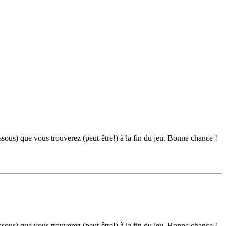
ous) que vous trouverez (peut-être!) à la fin du jeu. Bonne chance !
ous) que vous trouverez (peut-être!) à la fin du jeu. Bonne chance !