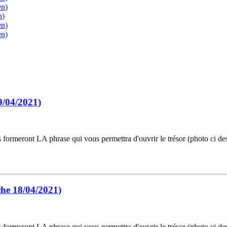
en)
n)
en)
en)
9/04/2021)
ormeront LA phrase qui vous permettra d'ouvrir le trésor (photo ci dess
che 18/04/2021)
ormeront LA phrase qui vous permettra d'ouvrir le trésor (photo ci dess