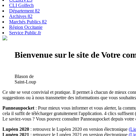
CLI Golfech
Département 82
Archives 82
Marchés Publics 82
Région Occitanie
Service Public.fr
Bienvenue sur le site de Votre c
Blason de
Saint-Loup
Ce site se veut convivial et pratique. Il permet à chacun de mieux conn
suggestions ou à nous transmettre des informations que vous souhaitez
Panneaupocket
: Pour mieux vous informer et vous alerter, la commun
cela il suffit de télécharger gratuitement l'application. 4 clics suffisent 
Le saviez-vous ? Vous pouvez consulter Panneaupocket depuis votre o
Lupéen 2020
: retrouvez le Lupéen 2020 en version électronique
(Li
Lupéen 2021
: retrouvez le Lupéen 2021 en version électronique
(Li