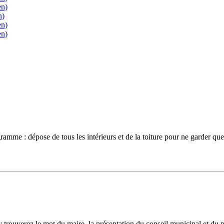
en)
n)
en)
en)
gramme : dépose de tous les intérieurs et de la toiture pour ne garder que
y trouverez le mot du maire, la présentation du conseil municipal et du