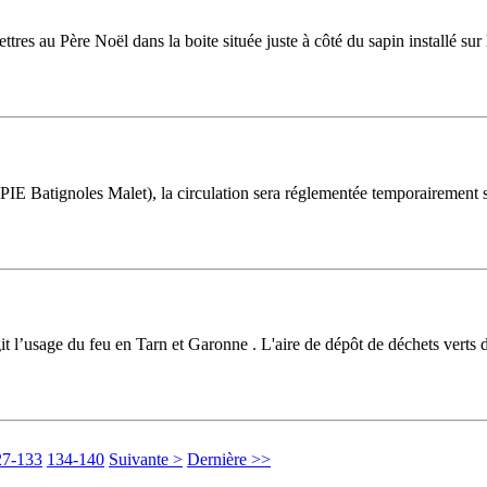
tres au Père Noël dans la boite située juste à côté du sapin installé su
SPIE Batignoles Malet), la circulation sera réglementée temporairement s
 régit l’usage du feu en Tarn et Garonne . L'aire de dépôt de déchets vert
27-133
134-140
Suivante >
Dernière >>