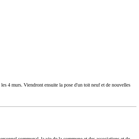
 les 4 murs. Viendront ensuite la pose d'un toit neuf et de nouvelles
 personnel communal, la vie de la commune et des associations et de