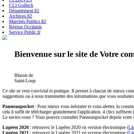
CLI Golfech
Département 82
Archives 82
Marchés Publics 82
Région Occitanie
Service Public.fr
Bienvenue sur le site de Votre c
Blason de
Saint-Loup
Ce site se veut convivial et pratique. Il permet à chacun de mieux conn
suggestions ou à nous transmettre des informations que vous souhaitez
Panneaupocket
: Pour mieux vous informer et vous alerter, la commun
cela il suffit de télécharger gratuitement l'application. 4 clics suffisent 
Le saviez-vous ? Vous pouvez consulter Panneaupocket depuis votre o
Lupéen 2020
: retrouvez le Lupéen 2020 en version électronique
(Li
Lupéen 2021
: retrouvez le Lupéen 2021 en version électronique
(Li