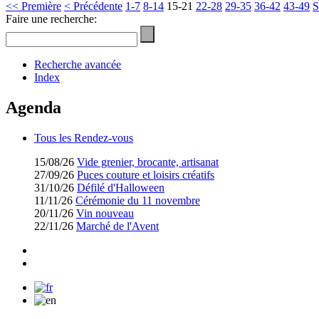
<< Première
< Précédente
1-7
8-14
15-21
22-28
29-35
36-42
43-49
S
Faire une recherche:
Recherche avancée
Index
Agenda
Tous les Rendez-vous
15/08/26
Vide grenier, brocante, artisanat
27/09/26
Puces couture et loisirs créatifs
31/10/26
Défilé d'Halloween
11/11/26
Cérémonie du 11 novembre
20/11/26
Vin nouveau
22/11/26
Marché de l'Avent