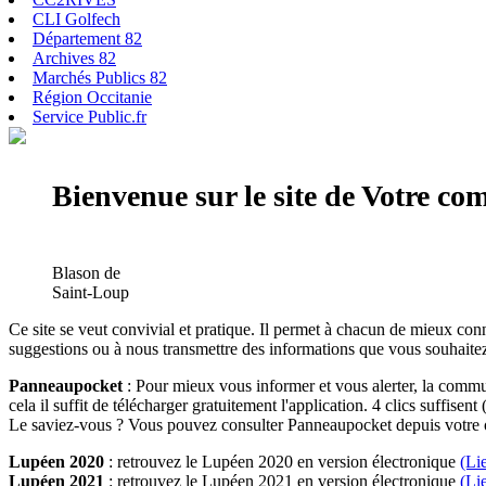
CLI Golfech
Département 82
Archives 82
Marchés Publics 82
Région Occitanie
Service Public.fr
Bienvenue sur le site de Votre c
Blason de
Saint-Loup
Ce site se veut convivial et pratique. Il permet à chacun de mieux conn
suggestions ou à nous transmettre des informations que vous souhaitez
Panneaupocket
: Pour mieux vous informer et vous alerter, la commun
cela il suffit de télécharger gratuitement l'application. 4 clics suffisent 
Le saviez-vous ? Vous pouvez consulter Panneaupocket depuis votre o
Lupéen 2020
: retrouvez le Lupéen 2020 en version électronique
(Li
Lupéen 2021
: retrouvez le Lupéen 2021 en version électronique
(Li