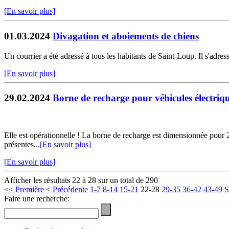
[En savoir plus]
01.03.2024
Divagation et aboiements de chiens
Un courrier a été adressé à tous les habitants de Saint-Loup. Il s'adre
[En savoir plus]
29.02.2024
Borne de recharge pour véhicules électriq
Elle est opérationnelle ! La borne de recharge est dimensionnée pour 2 v
présentes...
[En savoir plus]
[En savoir plus]
Afficher les résultats 22 à 28 sur un total de 290
<< Première
< Précédente
1-7
8-14
15-21
22-28
29-35
36-42
43-49
S
Faire une recherche: