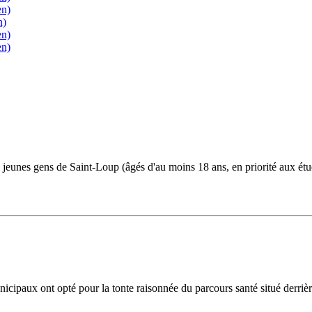
en)
n)
en)
en)
jeunes gens de Saint-Loup (âgés d'au moins 18 ans, en priorité aux étudia
icipaux ont opté pour la tonte raisonnée du parcours santé situé derrièr