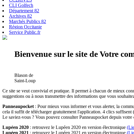
CLI Golfech
Département 82
Archives 82
Marchés Publics 82
Région Occitanie
Service Public.fr
Bienvenue sur le site de Votre c
Blason de
Saint-Loup
Ce site se veut convivial et pratique. Il permet à chacun de mieux conn
suggestions ou à nous transmettre des informations que vous souhaitez
Panneaupocket
: Pour mieux vous informer et vous alerter, la commun
cela il suffit de télécharger gratuitement l'application. 4 clics suffisent 
Le saviez-vous ? Vous pouvez consulter Panneaupocket depuis votre o
Lupéen 2020
: retrouvez le Lupéen 2020 en version électronique
(Li
Lupéen 2021
: retrouvez le Lupéen 2021 en version électronique
(Li