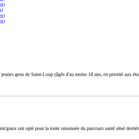
en)
n)
en)
en)
jeunes gens de Saint-Loup (âgés d'au moins 18 ans, en priorité aux étudia
icipaux ont opté pour la tonte raisonnée du parcours santé situé derrièr