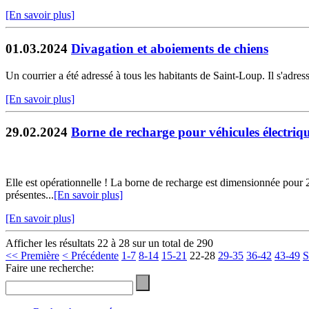
[En savoir plus]
01.03.2024
Divagation et aboiements de chiens
Un courrier a été adressé à tous les habitants de Saint-Loup. Il s'adre
[En savoir plus]
29.02.2024
Borne de recharge pour véhicules électriq
Elle est opérationnelle ! La borne de recharge est dimensionnée pour 2 v
présentes...
[En savoir plus]
[En savoir plus]
Afficher les résultats 22 à 28 sur un total de 290
<< Première
< Précédente
1-7
8-14
15-21
22-28
29-35
36-42
43-49
S
Faire une recherche: