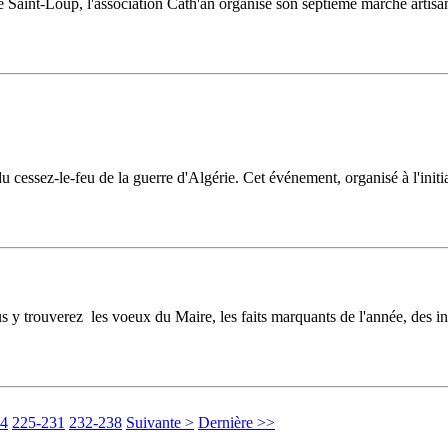
e Saint-Loup, l'association Cath'an organise son septième marché artisa
 cessez-le-feu de la guerre d'Algérie. Cet événement, organisé à l'ini
 y trouverez les voeux du Maire, les faits marquants de l'année, des inf
24
225-231
232-238
Suivante >
Dernière >>