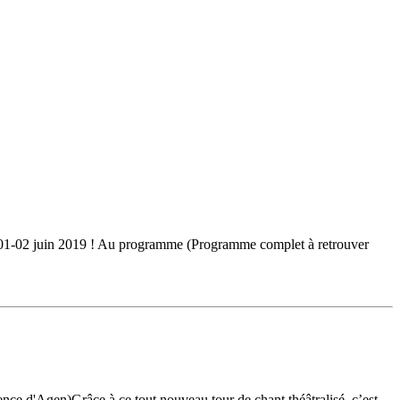
 - 01-02 juin 2019 ! Au programme (Programme complet à retrouver
nce d'Agen)Grâce à ce tout nouveau tour de chant théâtralisé, c’est