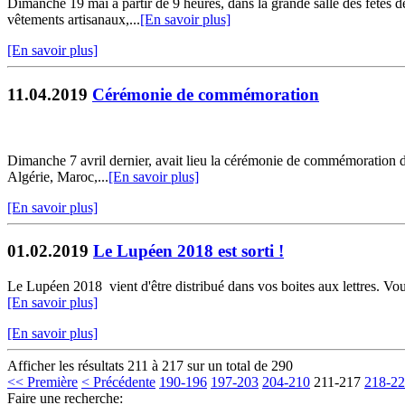
Dimanche 19 mai à partir de 9 heures, dans la grande salle des fêtes d
vêtements artisanaux,...
[En savoir plus]
[En savoir plus]
11.04.2019
Cérémonie de commémoration
Dimanche 7 avril dernier, avait lieu la cérémonie de commémoration du
Algérie, Maroc,...
[En savoir plus]
[En savoir plus]
01.02.2019
Le Lupéen 2018 est sorti !
Le Lupéen 2018 vient d'être distribué dans vos boites aux lettres. Vous
[En savoir plus]
[En savoir plus]
Afficher les résultats 211 à 217 sur un total de 290
<< Première
< Précédente
190-196
197-203
204-210
211-217
218-2
Faire une recherche: