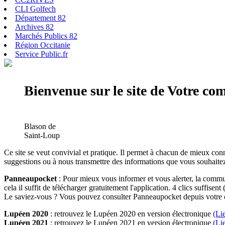
CLI Golfech
Département 82
Archives 82
Marchés Publics 82
Région Occitanie
Service Public.fr
Bienvenue sur le site de Votre c
Blason de
Saint-Loup
Ce site se veut convivial et pratique. Il permet à chacun de mieux conn
suggestions ou à nous transmettre des informations que vous souhaitez
Panneaupocket
: Pour mieux vous informer et vous alerter, la commun
cela il suffit de télécharger gratuitement l'application. 4 clics suffisent 
Le saviez-vous ? Vous pouvez consulter Panneaupocket depuis votre o
Lupéen 2020
: retrouvez le Lupéen 2020 en version électronique
(Li
Lupéen 2021
: retrouvez le Lupéen 2021 en version électronique
(Li