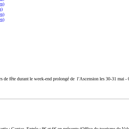
en)
n)
en)
en)
jours de fête durant le week-end prolongé de l’Ascension les 30-31 mai
tie : Cantao. Entrée : 8€ et 6€ en prévente (Office du tourisme de Vale