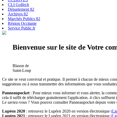
CLI Golfech
Département 82
Archives 82
Marchés Publics 82
Région Occitanie
Service Public.fr
Bienvenue sur le site de Votre c
Blason de
Saint-Loup
Ce site se veut convivial et pratique. Il permet à chacun de mieux conn
suggestions ou à nous transmettre des informations que vous souhaitez
Panneaupocket
: Pour mieux vous informer et vous alerter, la commun
cela il suffit de télécharger gratuitement l'application. 4 clics suffisent 
Le saviez-vous ? Vous pouvez consulter Panneaupocket depuis votre o
Lupéen 2020
: retrouvez le Lupéen 2020 en version électronique
(Li
Lupéen 2021
: retrouvez le Lupéen 2021 en version électronique
(Li