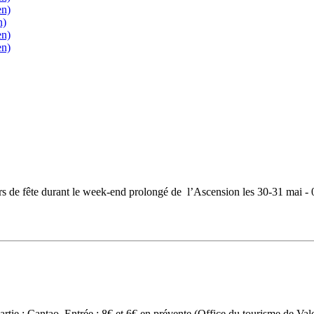
en)
n)
en)
en)
jours de fête durant le week-end prolongé de l’Ascension les 30-31 mai
tie : Cantao. Entrée : 8€ et 6€ en prévente (Office du tourisme de Vale