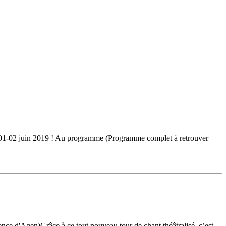
 - 01-02 juin 2019 ! Au programme (Programme complet à retrouver
nce d'Agen)Grâce à ce tout nouveau tour de chant théâtralisé, c’est