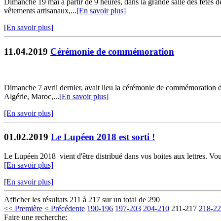
Dimanche 19 mai à partir de 9 heures, dans la grande salle des fêtes d
vêtements artisanaux,...
[En savoir plus]
[En savoir plus]
11.04.2019
Cérémonie de commémoration
Dimanche 7 avril dernier, avait lieu la cérémonie de commémoration du
Algérie, Maroc,...
[En savoir plus]
[En savoir plus]
01.02.2019
Le Lupéen 2018 est sorti !
Le Lupéen 2018 vient d'être distribué dans vos boites aux lettres. Vous
[En savoir plus]
[En savoir plus]
Afficher les résultats 211 à 217 sur un total de 290
<< Première
< Précédente
190-196
197-203
204-210
211-217
218-2
Faire une recherche: