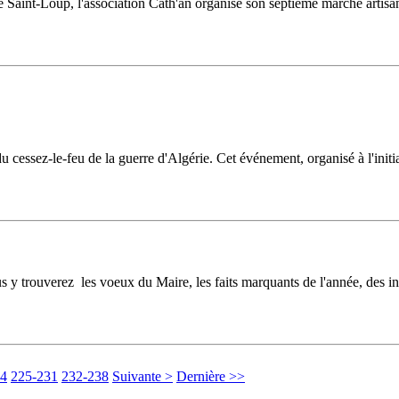
e Saint-Loup, l'association Cath'an organise son septième marché artisa
 cessez-le-feu de la guerre d'Algérie. Cet événement, organisé à l'ini
 y trouverez les voeux du Maire, les faits marquants de l'année, des inf
24
225-231
232-238
Suivante >
Dernière >>