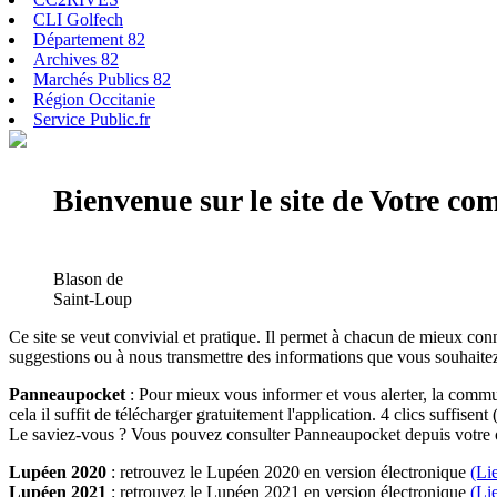
CLI Golfech
Département 82
Archives 82
Marchés Publics 82
Région Occitanie
Service Public.fr
Bienvenue sur le site de Votre c
Blason de
Saint-Loup
Ce site se veut convivial et pratique. Il permet à chacun de mieux conn
suggestions ou à nous transmettre des informations que vous souhaitez
Panneaupocket
: Pour mieux vous informer et vous alerter, la commun
cela il suffit de télécharger gratuitement l'application. 4 clics suffisent 
Le saviez-vous ? Vous pouvez consulter Panneaupocket depuis votre o
Lupéen 2020
: retrouvez le Lupéen 2020 en version électronique
(Li
Lupéen 2021
: retrouvez le Lupéen 2021 en version électronique
(Li