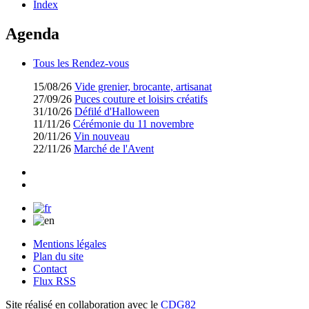
Index
Agenda
Tous les Rendez-vous
15/08/26
Vide grenier, brocante, artisanat
27/09/26
Puces couture et loisirs créatifs
31/10/26
Défilé d'Halloween
11/11/26
Cérémonie du 11 novembre
20/11/26
Vin nouveau
22/11/26
Marché de l'Avent
Mentions légales
Plan du site
Contact
Flux RSS
Site réalisé en collaboration avec le
CDG82