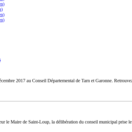
en)
n)
en)
en)
s
5 décembre 2017 au Conseil Départemental de Tarn et Garonne. Retrouvez l
ur le Maire de Saint-Loup, la délibération du conseil municipal prise le