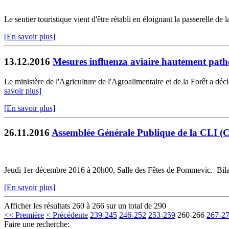
Le sentier touristique vient d'être rétabli en éloignant la passerelle de
[En savoir plus]
13.12.2016
Mesures influenza aviaire hautement pat
Le ministère de l'Agriculture de l'Agroalimentaire et de la Forêt a déci
savoir plus]
[En savoir plus]
26.11.2016
Assemblée Générale Publique de la CLI (
Jeudi 1er décembre 2016 à 20h00, Salle des Fêtes de Pommevic. Bilan 
[En savoir plus]
Afficher les résultats 260 à 266 sur un total de 290
<< Première
< Précédente
239-245
246-252
253-259
260-266
267-2
Faire une recherche: