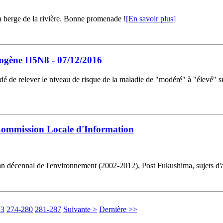
 la berge de la rivière. Bonne promenade !
[En savoir plus]
hogène H5N8 - 07/12/2016
dé de relever le niveau de risque de la maladie de "modéré" à "élevé" sur
Commission Locale d'Information
décennal de l'environnement (2002-2012), Post Fukushima, sujets d'actu
73
274-280
281-287
Suivante >
Dernière >>