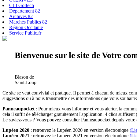
CLI Golfech
Département 82
Archives 82
Marchés Publics 82
Région Occitanie
Service Public.fr
Bienvenue sur le site de Votre c
Blason de
Saint-Loup
Ce site se veut convivial et pratique. Il permet à chacun de mieux conn
suggestions ou à nous transmettre des informations que vous souhaitez
Panneaupocket
: Pour mieux vous informer et vous alerter, la commun
cela il suffit de télécharger gratuitement l'application. 4 clics suffisent 
Le saviez-vous ? Vous pouvez consulter Panneaupocket depuis votre o
Lupéen 2020
: retrouvez le Lupéen 2020 en version électronique
(Li
Lupéen 2021
: retrouvez le Lupéen 2021 en version électronique
(Li