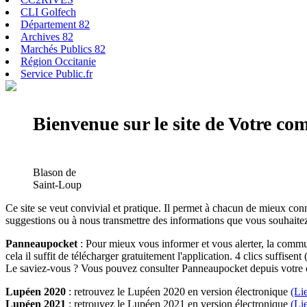
CLI Golfech
Département 82
Archives 82
Marchés Publics 82
Région Occitanie
Service Public.fr
Bienvenue sur le site de Votre c
Blason de
Saint-Loup
Ce site se veut convivial et pratique. Il permet à chacun de mieux conn
suggestions ou à nous transmettre des informations que vous souhaitez
Panneaupocket
: Pour mieux vous informer et vous alerter, la commun
cela il suffit de télécharger gratuitement l'application. 4 clics suffisent 
Le saviez-vous ? Vous pouvez consulter Panneaupocket depuis votre o
Lupéen 2020
: retrouvez le Lupéen 2020 en version électronique
(Li
Lupéen 2021
: retrouvez le Lupéen 2021 en version électronique
(Li