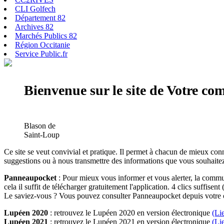
CLI Golfech
Département 82
Archives 82
Marchés Publics 82
Région Occitanie
Service Public.fr
Bienvenue sur le site de Votre c
Blason de
Saint-Loup
Ce site se veut convivial et pratique. Il permet à chacun de mieux conn
suggestions ou à nous transmettre des informations que vous souhaitez
Panneaupocket
: Pour mieux vous informer et vous alerter, la commun
cela il suffit de télécharger gratuitement l'application. 4 clics suffisent 
Le saviez-vous ? Vous pouvez consulter Panneaupocket depuis votre o
Lupéen 2020
: retrouvez le Lupéen 2020 en version électronique
(Li
Lupéen 2021
: retrouvez le Lupéen 2021 en version électronique
(Li