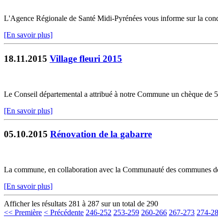
L'Agence Régionale de Santé Midi-Pyrénées vous informe sur la condui
[En savoir plus]
18.11.2015
Village fleuri 2015
Le Conseil départemental a attribué à notre Commune un chèque de 50 e
[En savoir plus]
05.10.2015
Rénovation de la gabarre
La commune, en collaboration avec la Communauté des communes des 2 R
[En savoir plus]
Afficher les résultats 281 à 287 sur un total de 290
<< Première
< Précédente
246-252
253-259
260-266
267-273
274-2