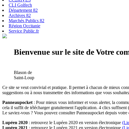
CLI Golfech
Département 82
Archives 82
Marchés Publics 82
Région Occitanie
Service Public.fr
Bienvenue sur le site de Votre c
Blason de
Saint-Loup
Ce site se veut convivial et pratique. Il permet à chacun de mieux conn
suggestions ou à nous transmettre des informations que vous souhaitez
Panneaupocket
: Pour mieux vous informer et vous alerter, la commun
cela il suffit de télécharger gratuitement l'application. 4 clics suffisent 
Le saviez-vous ? Vous pouvez consulter Panneaupocket depuis votre o
Lupéen 2020
: retrouvez le Lupéen 2020 en version électronique
(Li
Lupéen 2021
: retrouvez le Lupéen 2021 en version électronique
(Li