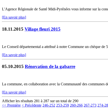
L'Agence Régionale de Santé Midi-Pyrénées vous informe sur la condui
[En savoir plus]
18.11.2015
Village fleuri 2015
Le Conseil départemental a attribué à notre Commune un chèque de 50 e
[En savoir plus]
05.10.2015
Rénovation de la gabarre
La commune, en collaboration avec la Communauté des communes des 2 R
[En savoir plus]
Afficher les résultats 281 à 287 sur un total de 290
<< Première
< Précédente
246-252
253-259
260-266
267-273
274-2