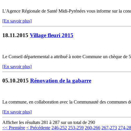
L'Agence Régionale de Santé Midi-Pyrénées vous informe sur la condui
[En savoir plus]
18.11.2015
Village fleuri 2015
Le Conseil départemental a attribué à notre Commune un chèque de 50 e
[En savoir plus]
05.10.2015
Rénovation de la gabarre
La commune, en collaboration avec la Communauté des communes des 2 R
[En savoir plus]
Afficher les résultats 281 à 287 sur un total de 290
<< Première
< Précédente
246-252
253-259
260-266
267-273
274-2