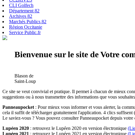
CLI Golfech
Département 82
Archives 82
Marchés Publics 82
Région Occitanie
Service Public.fr
Bienvenue sur le site de Votre c
Blason de
Saint-Loup
Ce site se veut convivial et pratique. Il permet à chacun de mieux conn
suggestions ou à nous transmettre des informations que vous souhaitez
Panneaupocket
: Pour mieux vous informer et vous alerter, la commun
cela il suffit de télécharger gratuitement l'application. 4 clics suffisent 
Le saviez-vous ? Vous pouvez consulter Panneaupocket depuis votre o
Lupéen 2020
: retrouvez le Lupéen 2020 en version électronique
(Li
Lupéen 2021
: retrouvez le Lupéen 2021 en version électronique
(Li