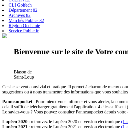
CLI Golfech
Département 82
Archives 82
Marchés Publics 82
Région Occitanie
Service Public.fr
Bienvenue sur le site de Votre c
Blason de
Saint-Loup
Ce site se veut convivial et pratique. Il permet à chacun de mieux conn
suggestions ou à nous transmettre des informations que vous souhaitez
Panneaupocket
: Pour mieux vous informer et vous alerter, la commun
cela il suffit de télécharger gratuitement l'application. 4 clics suffisent 
Le saviez-vous ? Vous pouvez consulter Panneaupocket depuis votre o
Lupéen 2020
: retrouvez le Lupéen 2020 en version électronique
(Li
Lupéen 2021
: retrouvez le Lupéen 2021 en version électronique
(Li