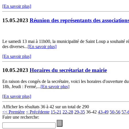
[En savoir plus]
15.05.2023
Réunion des représentants des association
Le samedi 13 mai à 11h00, la municipalité de Saint Loup a souhaité réu
des diverses...
[En savoir plus]
[En savoir plus]
10.05.2023
Horaires du secrétariat de mairie
En raison des congés de la secrétaire, voici les horaires d'ouverture
18h, Jeudi : Fermé,...
[En savoir plus]
[En savoir plus]
Afficher les résultats 36 à 42 sur un total de 290
<< Première
< Précédente
15-21
22-28
29-35
36-42
43-49
50-56
57-
Faire une recherche: