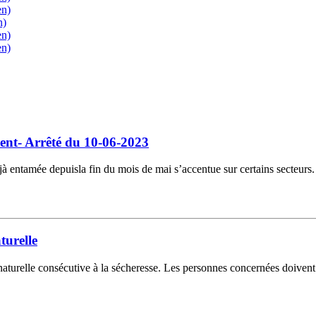
en)
n)
en)
en)
sent- Arrêté du 10-06-2023
éjà entamée depuisla fin du mois de mai s’accentue sur certains secteurs.
turelle
turelle consécutive à la sécheresse. Les personnes concernées doivent e