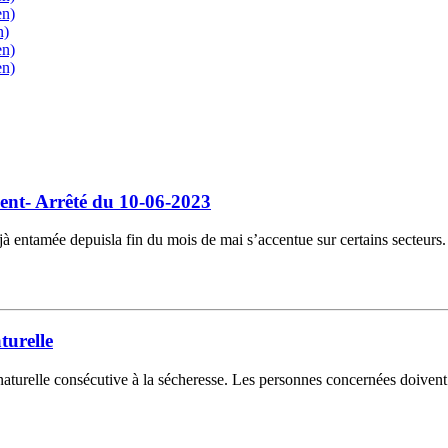
en)
n)
en)
en)
sent- Arrêté du 10-06-2023
éjà entamée depuisla fin du mois de mai s’accentue sur certains secteurs.
turelle
turelle consécutive à la sécheresse. Les personnes concernées doivent e