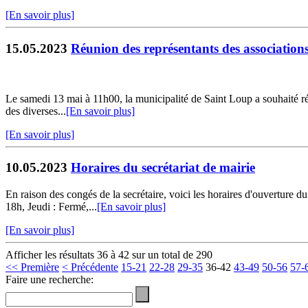
[En savoir plus]
15.05.2023
Réunion des représentants des association
Le samedi 13 mai à 11h00, la municipalité de Saint Loup a souhaité réu
des diverses...
[En savoir plus]
[En savoir plus]
10.05.2023
Horaires du secrétariat de mairie
En raison des congés de la secrétaire, voici les horaires d'ouverture
18h, Jeudi : Fermé,...
[En savoir plus]
[En savoir plus]
Afficher les résultats 36 à 42 sur un total de 290
<< Première
< Précédente
15-21
22-28
29-35
36-42
43-49
50-56
57-
Faire une recherche: