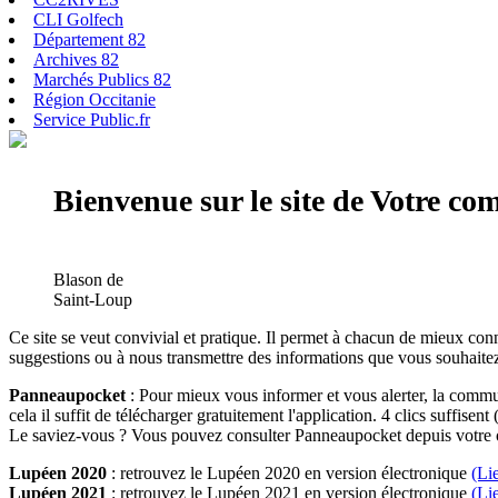
CLI Golfech
Département 82
Archives 82
Marchés Publics 82
Région Occitanie
Service Public.fr
Bienvenue sur le site de Votre c
Blason de
Saint-Loup
Ce site se veut convivial et pratique. Il permet à chacun de mieux conn
suggestions ou à nous transmettre des informations que vous souhaitez
Panneaupocket
: Pour mieux vous informer et vous alerter, la commun
cela il suffit de télécharger gratuitement l'application. 4 clics suffisent 
Le saviez-vous ? Vous pouvez consulter Panneaupocket depuis votre o
Lupéen 2020
: retrouvez le Lupéen 2020 en version électronique
(Li
Lupéen 2021
: retrouvez le Lupéen 2021 en version électronique
(Li