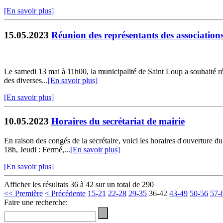
[En savoir plus]
15.05.2023
Réunion des représentants des association
Le samedi 13 mai à 11h00, la municipalité de Saint Loup a souhaité réu
des diverses...
[En savoir plus]
[En savoir plus]
10.05.2023
Horaires du secrétariat de mairie
En raison des congés de la secrétaire, voici les horaires d'ouverture
18h, Jeudi : Fermé,...
[En savoir plus]
[En savoir plus]
Afficher les résultats 36 à 42 sur un total de 290
<< Première
< Précédente
15-21
22-28
29-35
36-42
43-49
50-56
57-
Faire une recherche: