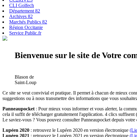
CLI Golfech
Département 82
Archives 82
Marchés Publics 82
Région Occitanie
Service Public.fr
Bienvenue sur le site de Votre c
Blason de
Saint-Loup
Ce site se veut convivial et pratique. Il permet à chacun de mieux conn
suggestions ou à nous transmettre des informations que vous souhaitez
Panneaupocket
: Pour mieux vous informer et vous alerter, la commun
cela il suffit de télécharger gratuitement l'application. 4 clics suffisent 
Le saviez-vous ? Vous pouvez consulter Panneaupocket depuis votre o
Lupéen 2020
: retrouvez le Lupéen 2020 en version électronique
(Li
Lupéen 2021
: retrouvez le Lupéen 2021 en version électronique
(Li