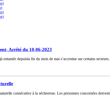
en)
n)
en)
en)
sent- Arrêté du 10-06-2023
éjà entamée depuisla fin du mois de mai s’accentue sur certains secteurs.
turelle
turelle consécutive à la sécheresse. Les personnes concernées doivent e