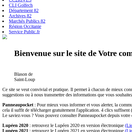
CLI Golfech
Département 82
Archives 82
Marchés Publics 82
Région Occitanie
Service Public.fr
Bienvenue sur le site de Votre c
Blason de
Saint-Loup
Ce site se veut convivial et pratique. Il permet à chacun de mieux conn
suggestions ou à nous transmettre des informations que vous souhaitez
Panneaupocket
: Pour mieux vous informer et vous alerter, la commun
cela il suffit de télécharger gratuitement l'application. 4 clics suffisent 
Le saviez-vous ? Vous pouvez consulter Panneaupocket depuis votre o
Lupéen 2020
: retrouvez le Lupéen 2020 en version électronique
(Li
Lupéen 2021
: retrouvez le Lupéen 2021 en version électronique
(Li