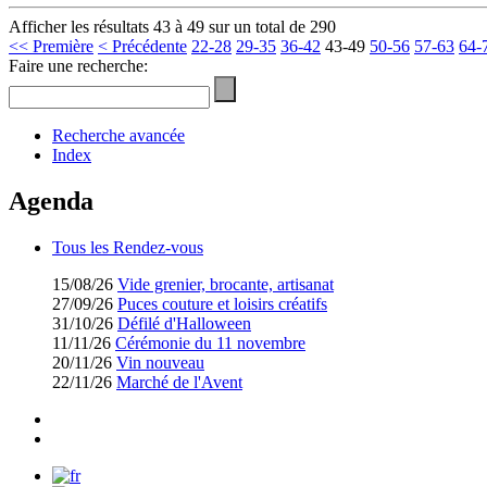
Afficher les résultats 43 à 49 sur un total de 290
<< Première
< Précédente
22-28
29-35
36-42
43-49
50-56
57-63
64-
Faire une recherche:
Recherche avancée
Index
Agenda
Tous les Rendez-vous
15/08/26
Vide grenier, brocante, artisanat
27/09/26
Puces couture et loisirs créatifs
31/10/26
Défilé d'Halloween
11/11/26
Cérémonie du 11 novembre
20/11/26
Vin nouveau
22/11/26
Marché de l'Avent