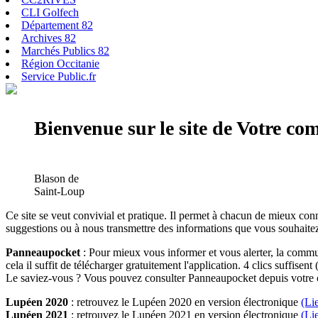
CLI Golfech
Département 82
Archives 82
Marchés Publics 82
Région Occitanie
Service Public.fr
Bienvenue sur le site de Votre c
Blason de
Saint-Loup
Ce site se veut convivial et pratique. Il permet à chacun de mieux conn
suggestions ou à nous transmettre des informations que vous souhaitez
Panneaupocket
: Pour mieux vous informer et vous alerter, la commun
cela il suffit de télécharger gratuitement l'application. 4 clics suffisent 
Le saviez-vous ? Vous pouvez consulter Panneaupocket depuis votre o
Lupéen 2020
: retrouvez le Lupéen 2020 en version électronique
(Li
Lupéen 2021
: retrouvez le Lupéen 2021 en version électronique
(Li