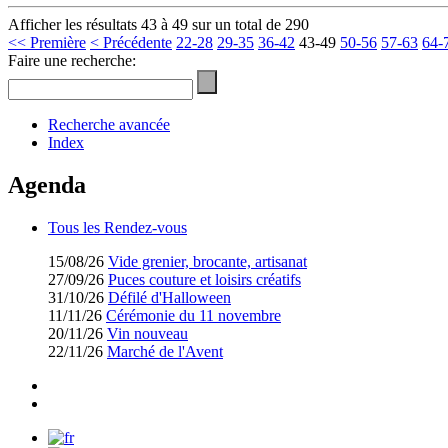
Afficher les résultats 43 à 49 sur un total de 290
<< Première
< Précédente
22-28
29-35
36-42
43-49
50-56
57-63
64-
Faire une recherche:
Recherche avancée
Index
Agenda
Tous les Rendez-vous
15/08/26
Vide grenier, brocante, artisanat
27/09/26
Puces couture et loisirs créatifs
31/10/26
Défilé d'Halloween
11/11/26
Cérémonie du 11 novembre
20/11/26
Vin nouveau
22/11/26
Marché de l'Avent