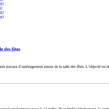
en)
n)
en)
en)
 des fêtes
 travaux d’aménagement autour de la salle des fêtes. L’objectif est de
isé une kermesse pour le 14 juillet. Pour étoffer l'événement, le comité