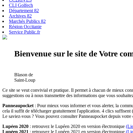
CLI Golfech
Département 82
Archives 82
Marchés Publics 82
Région Occitanie
Service Public.fr
Bienvenue sur le site de Votre c
Blason de
Saint-Loup
Ce site se veut convivial et pratique. Il permet à chacun de mieux conn
suggestions ou à nous transmettre des informations que vous souhaitez
Panneaupocket
: Pour mieux vous informer et vous alerter, la commun
cela il suffit de télécharger gratuitement l'application. 4 clics suffisent 
Le saviez-vous ? Vous pouvez consulter Panneaupocket depuis votre o
Lupéen 2020
: retrouvez le Lupéen 2020 en version électronique
(Li
Lupéen 2021
: retrouvez le Lupéen 2021 en version électronique
(Li