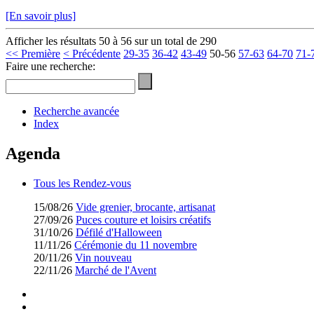
[En savoir plus]
Afficher les résultats 50 à 56 sur un total de 290
<< Première
< Précédente
29-35
36-42
43-49
50-56
57-63
64-70
71-
Faire une recherche:
Recherche avancée
Index
Agenda
Tous les Rendez-vous
15/08/26
Vide grenier, brocante, artisanat
27/09/26
Puces couture et loisirs créatifs
31/10/26
Défilé d'Halloween
11/11/26
Cérémonie du 11 novembre
20/11/26
Vin nouveau
22/11/26
Marché de l'Avent