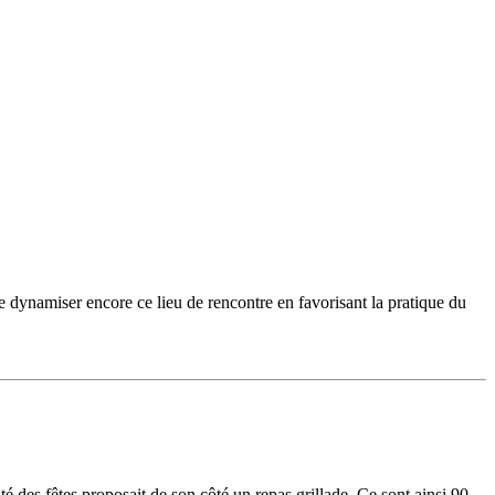
 dynamiser encore ce lieu de rencontre en favorisant la pratique du
 des fêtes proposait de son côté un repas grillade. Ce sont ainsi 90