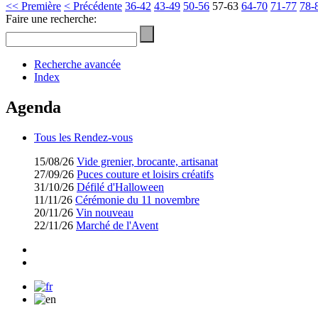
<< Première
< Précédente
36-42
43-49
50-56
57-63
64-70
71-77
78-
Faire une recherche:
Recherche avancée
Index
Agenda
Tous les Rendez-vous
15/08/26
Vide grenier, brocante, artisanat
27/09/26
Puces couture et loisirs créatifs
31/10/26
Défilé d'Halloween
11/11/26
Cérémonie du 11 novembre
20/11/26
Vin nouveau
22/11/26
Marché de l'Avent