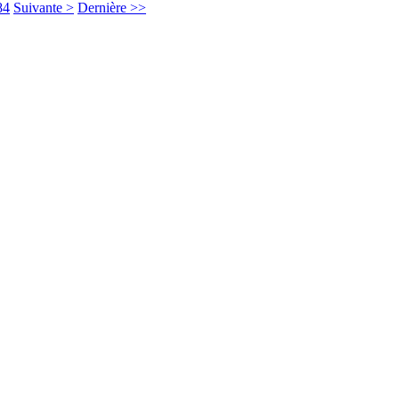
84
Suivante >
Dernière >>