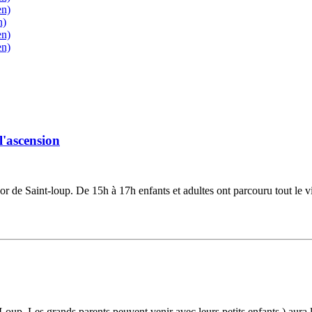
en)
n)
en)
en)
l'ascension
sor de Saint-loup. De 15h à 17h enfants et adultes ont parcouru tout le vi
Loup. Les grands parents peuvent venir avec leurs petits enfants.) aura li