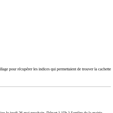
llage pour récupérer les indices qui permettaient de trouver la cachette
eu le jeudi 26 mai prochain. Départ à 15h à l'arrière de la mairie.