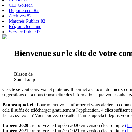
CLI Golfech
Département 82
Archives 82
Marchés Publics 82
Région Occitanie
Service Public.fr
Bienvenue sur le site de Votre c
Blason de
Saint-Loup
Ce site se veut convivial et pratique. Il permet à chacun de mieux conn
suggestions ou à nous transmettre des informations que vous souhaitez
Panneaupocket
: Pour mieux vous informer et vous alerter, la commun
cela il suffit de télécharger gratuitement l'application. 4 clics suffisent 
Le saviez-vous ? Vous pouvez consulter Panneaupocket depuis votre o
Lupéen 2020
: retrouvez le Lupéen 2020 en version électronique
(Li
Lupéen 2021
: retrouvez le Lupéen 2021 en version électronique
(Li