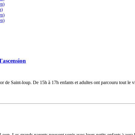
en)
n)
en)
en)
l'ascension
sor de Saint-loup. De 15h à 17h enfants et adultes ont parcouru tout le vi
Loup. Les grands parents peuvent venir avec leurs petits enfants.) aura li