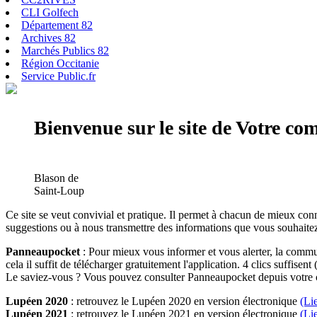
CLI Golfech
Département 82
Archives 82
Marchés Publics 82
Région Occitanie
Service Public.fr
Bienvenue sur le site de Votre c
Blason de
Saint-Loup
Ce site se veut convivial et pratique. Il permet à chacun de mieux conn
suggestions ou à nous transmettre des informations que vous souhaitez
Panneaupocket
: Pour mieux vous informer et vous alerter, la commun
cela il suffit de télécharger gratuitement l'application. 4 clics suffisent 
Le saviez-vous ? Vous pouvez consulter Panneaupocket depuis votre o
Lupéen 2020
: retrouvez le Lupéen 2020 en version électronique
(Li
Lupéen 2021
: retrouvez le Lupéen 2021 en version électronique
(Li