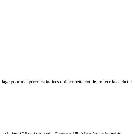
llage pour récupérer les indices qui permettaient de trouver la cachette
eu le jeudi 26 mai prochain. Départ à 15h à l'arrière de la mairie.