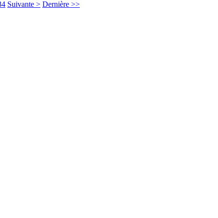
84
Suivante >
Dernière >>