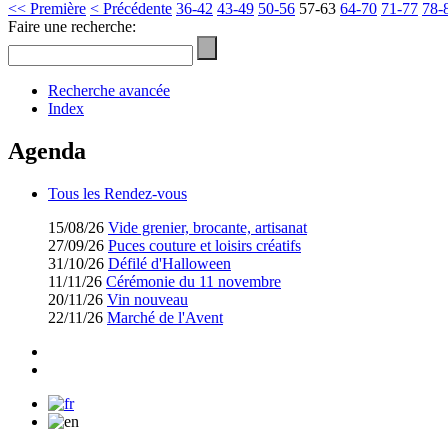
<< Première
< Précédente
36-42
43-49
50-56
57-63
64-70
71-77
78-
Faire une recherche:
Recherche avancée
Index
Agenda
Tous les Rendez-vous
15/08/26
Vide grenier, brocante, artisanat
27/09/26
Puces couture et loisirs créatifs
31/10/26
Défilé d'Halloween
11/11/26
Cérémonie du 11 novembre
20/11/26
Vin nouveau
22/11/26
Marché de l'Avent