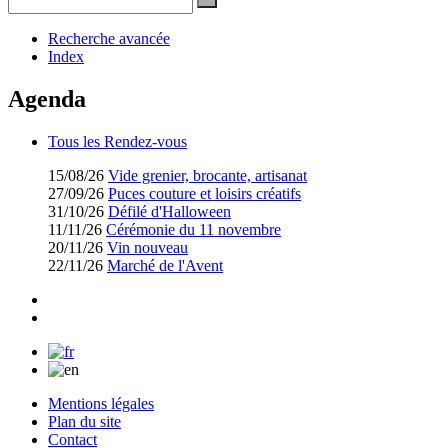
Recherche avancée
Index
Agenda
Tous les Rendez-vous
15/08/26
Vide grenier, brocante, artisanat
27/09/26
Puces couture et loisirs créatifs
31/10/26
Défilé d'Halloween
11/11/26
Cérémonie du 11 novembre
20/11/26
Vin nouveau
22/11/26
Marché de l'Avent
Mentions légales
Plan du site
Contact