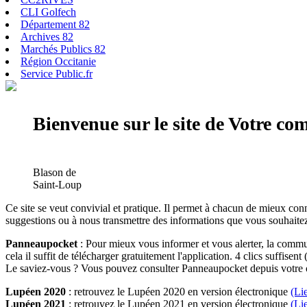
CLI Golfech
Département 82
Archives 82
Marchés Publics 82
Région Occitanie
Service Public.fr
Bienvenue sur le site de Votre c
Blason de
Saint-Loup
Ce site se veut convivial et pratique. Il permet à chacun de mieux conn
suggestions ou à nous transmettre des informations que vous souhaitez
Panneaupocket
: Pour mieux vous informer et vous alerter, la commun
cela il suffit de télécharger gratuitement l'application. 4 clics suffisent 
Le saviez-vous ? Vous pouvez consulter Panneaupocket depuis votre o
Lupéen 2020
: retrouvez le Lupéen 2020 en version électronique
(Li
Lupéen 2021
: retrouvez le Lupéen 2021 en version électronique
(Li