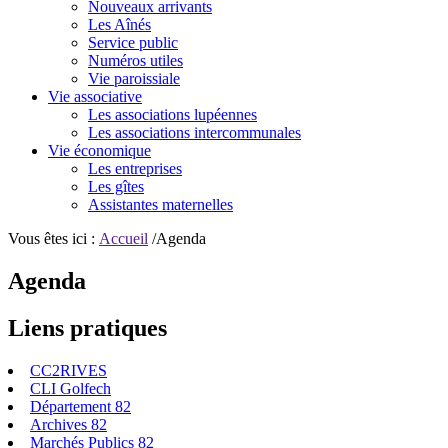
Nouveaux arrivants
Les Aînés
Service public
Numéros utiles
Vie paroissiale
Vie associative
Les associations lupéennes
Les associations intercommunales
Vie économique
Les entreprises
Les gîtes
Assistantes maternelles
Vous êtes ici :
Accueil
/Agenda
Agenda
Liens pratiques
CC2RIVES
CLI Golfech
Département 82
Archives 82
Marchés Publics 82