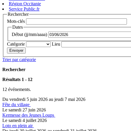
Région Occitanie
Service Public.fr
Rechercher
Mots-clés
Dates
Début (jj/mm/aaaa)
Catégorie
Lieu
Trier par catégorie
Rechercher
Résultats 1 - 12
12 événements.
Du vendredi 5 juin 2026 au jeudi 7 mai 2026
Fête du village
Le samedi 27 juin 2026
Kermesse des Jeunes Loups
Le samedi 4 juillet 2026
Loto en plein air
Du jeudi 30 juillet 2026 au vendredi 31 juillet 2026