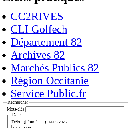
CC2RIVES
CLI Golfech
Département 82
Archives 82
Marchés Publics 82
Région Occitanie
Service Public.fr
Rechercher
Mots-clés
Dates
Début (jj/mm/aaaa)