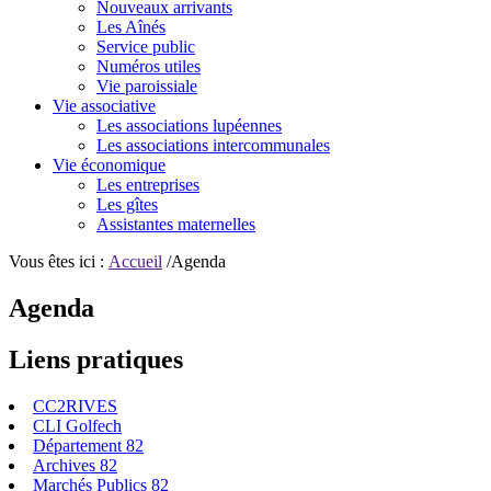
Nouveaux arrivants
Les Aînés
Service public
Numéros utiles
Vie paroissiale
Vie associative
Les associations lupéennes
Les associations intercommunales
Vie économique
Les entreprises
Les gîtes
Assistantes maternelles
Vous êtes ici :
Accueil
/Agenda
Agenda
Liens pratiques
CC2RIVES
CLI Golfech
Département 82
Archives 82
Marchés Publics 82