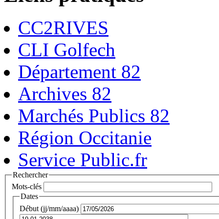
CC2RIVES
CLI Golfech
Département 82
Archives 82
Marchés Publics 82
Région Occitanie
Service Public.fr
Rechercher
Mots-clés
Dates
Début (jj/mm/aaaa)