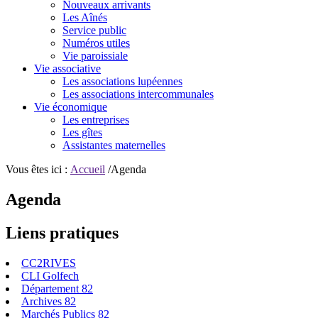
Nouveaux arrivants
Les Aînés
Service public
Numéros utiles
Vie paroissiale
Vie associative
Les associations lupéennes
Les associations intercommunales
Vie économique
Les entreprises
Les gîtes
Assistantes maternelles
Vous êtes ici :
Accueil
/Agenda
Agenda
Liens pratiques
CC2RIVES
CLI Golfech
Département 82
Archives 82
Marchés Publics 82