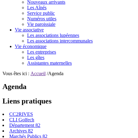
Nouveaux arrivants
Les Aînés
Service public
Numéros utiles
Vie paroissiale
Vie associative
Les associations lupéennes
Les associations intercommunales
Vie économique
Les entreprises
Les gîtes
Assistantes maternelles
Vous êtes ici :
Accueil
/Agenda
Agenda
Liens pratiques
CC2RIVES
CLI Golfech
Département 82
Archives 82
Marchés Publics 82