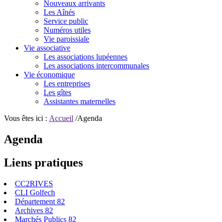
Nouveaux arrivants
Les Aînés
Service public
Numéros utiles
Vie paroissiale
Vie associative
Les associations lupéennes
Les associations intercommunales
Vie économique
Les entreprises
Les gîtes
Assistantes maternelles
Vous êtes ici :
Accueil
/Agenda
Agenda
Liens pratiques
CC2RIVES
CLI Golfech
Département 82
Archives 82
Marchés Publics 82