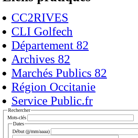
CC2RIVES
CLI Golfech
Département 82
Archives 82
Marchés Publics 82
Région Occitanie
Service Public.fr
Rechercher
Mots-clés
Dates
Début (jj/mm/aaaa)