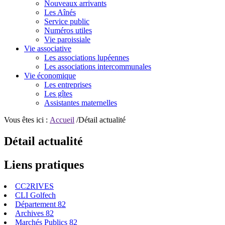
Nouveaux arrivants
Les Aînés
Service public
Numéros utiles
Vie paroissiale
Vie associative
Les associations lupéennes
Les associations intercommunales
Vie économique
Les entreprises
Les gîtes
Assistantes maternelles
Vous êtes ici :
Accueil
/Détail actualité
Détail actualité
Liens pratiques
CC2RIVES
CLI Golfech
Département 82
Archives 82
Marchés Publics 82