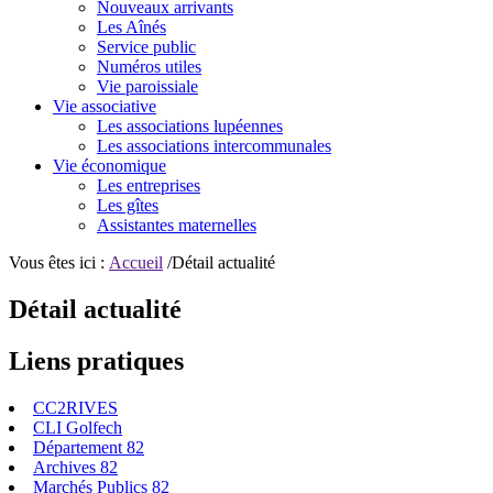
Nouveaux arrivants
Les Aînés
Service public
Numéros utiles
Vie paroissiale
Vie associative
Les associations lupéennes
Les associations intercommunales
Vie économique
Les entreprises
Les gîtes
Assistantes maternelles
Vous êtes ici :
Accueil
/Détail actualité
Détail actualité
Liens pratiques
CC2RIVES
CLI Golfech
Département 82
Archives 82
Marchés Publics 82